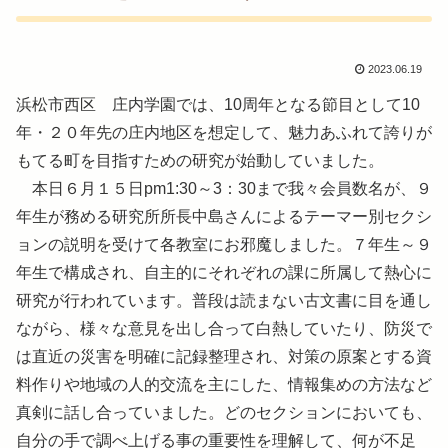
2023.06.19
浜松市西区 庄内学園では、10周年となる節目として10
年・２０年先の庄内地区を想定して、魅力あふれて誇りが
もてる町を目指すための研究が始動していました。
本日６月１５日pm1:30～3：30まで我々会員数名が、９
年生が務める研究所所長中島さんによるテーマー別セクシ
ョンの説明を受けて各教室にお邪魔しました。７年生～９
年生で構成され、自主的にそれぞれの課に所属して熱心に
研究が行われています。普段は読まない古文書に目を通し
ながら、様々な意見を出し合って白熱していたり、防災で
は直近の災害を明確に記録整理され、対策の原案とする資
料作りや地域の人的交流を主にした、情報集めの方法など
真剣に話し合っていました。どのセクションにおいても、
自分の手で調べ上げる事の重要性を理解して、何が不足