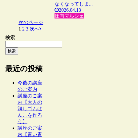
なくなってしま...
2026.04.13
庄内マルシェ
次のページ
1
2
3
次へ
検索
検索
最近の投稿
今後の講座
のご案内
講座のご案
内【大人の
消しゴムは
んこを作ろ
う】
講座のご案
内【青い青