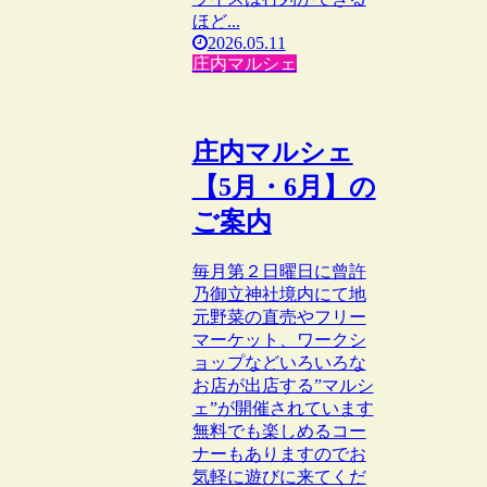
ほど...
2026.05.11
庄内マルシェ
庄内マルシェ
【5月・6月】の
ご案内
毎月第２日曜日に曾許
乃御立神社境内にて地
元野菜の直売やフリー
マーケット、ワークシ
ョップなどいろいろな
お店が出店する”マルシ
ェ”が開催されています
無料でも楽しめるコー
ナーもありますのでお
気軽に遊びに来てくだ