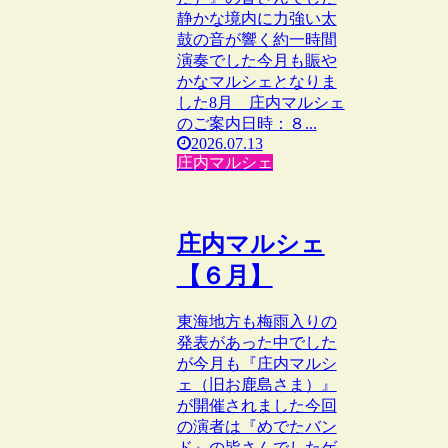
静かな境内に力強い太
鼓の音が響く約一時間
演奏でした今月も賑や
かなマルシェとなりま
した8月 庄内マルシェ
のご案内日時：８...
2026.07.13
庄内マルシェ
庄内マルシェ
【６月】
東海地方も梅雨入りの
発表があった中でした
が今月も『庄内マルシ
ェ（旧お鹿島さま）』
が開催されました今回
の演者は『めでたバン
ド』の皆さんでしたゲ