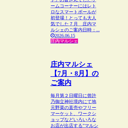
ームコーナーにはレト
ロなスマートボールが
初登場！とっても大人
気でした７月 庄内マ
ルシェのご案内日時：...
2026.06.15
庄内マルシェ
庄内マルシェ
【7月・8月】の
ご案内
毎月第２日曜日に曾許
乃御立神社境内にて地
元野菜の直売やフリー
マーケット、ワークシ
ョップなどいろいろな
お店が出店する”マルシ