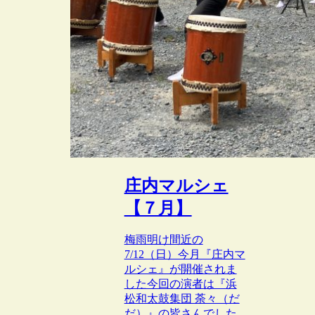
庄内マルシェ
【７月】
梅雨明け間近の
7/12（日）今月『庄内マ
ルシェ』が開催されま
した今回の演者は『浜
松和太鼓集団 荼々（だ
だ）』の皆さんでした