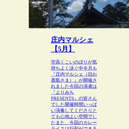
庄内マルシェ
【5月】
空高くこいのぼりが気
持ちよく泳ぐ中今月も
『庄内マルシェ（旧お
鹿島さま）』が開催さ
れました今回の演者は
『よりみち
PRESENTS』の皆さん
でした開催時間いっぱ
い演奏してくださりと
ても心地よい空間でし
たまた、今回のカレー
ライスは行列ができる