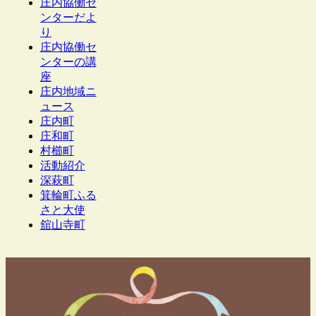
庄内協働セ
ンターだよ
り
庄内協働セ
ンターの講
座
庄内地域ニ
ュース
庄内町
庄和町
村櫛町
活動紹介
深萩町
箕輪町ふる
さと大使
舘山寺町