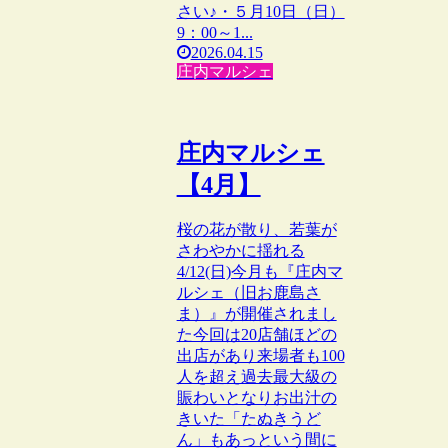
さい♪・５月10日（日）
9：00～1...
2026.04.15
庄内マルシェ
庄内マルシェ
【4月】
桜の花が散り、若葉が
さわやかに揺れる
4/12(日)今月も『庄内マ
ルシェ（旧お鹿島さ
ま）』が開催されまし
た今回は20店舗ほどの
出店があり来場者も100
人を超え過去最大級の
賑わいとなりお出汁の
きいた「たぬきうど
ん」もあっという間に