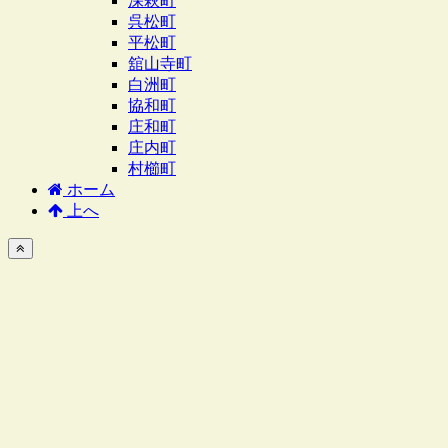
深萩町
呉松町
平松町
舘山寺町
白洲町
協和町
庄和町
庄内町
村櫛町
ホーム
上へ