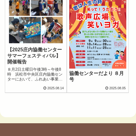
【2025庄内協働センター
サマーフェスティバル】
開催報告
８月2日土曜日午後3時～午後8
協働センターだより ８月
時 浜松市中央区庄内協働セン
ターにおいて、ふれあい事業夏
号
の祭典「庄内協働センターサマ
2025.08.14
2025.08.05
ーフェスティバル」が開催され
ました。 来場者数も昨年より
150名ほど多く、450名程度の庄
内地区（深萩町・呉松町・館山
寺町・平...