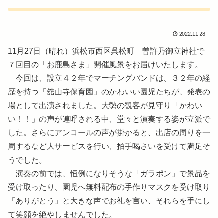
2022.11.28
11月27日（晴れ）浜松市西区呉松町 曽許乃御立神社で
７回目の「お鹿島さま」開催風景をお届けいたします。
今回は、設立４２年でマーチングバンドは、３２年の経
歴を持つ「舘山寺保育園」のかわいい園児たちが、発表の
場として出演されました。大勢の観客が見守り「かわい
い！！」の声が連呼される中、堂々と演奏する姿が立派で
した。さらにアンコールの声が掛かると、出店の周りを一
周するなど大サービスを行い、拍手喝さいを受けて満足そ
うでした。
演奏の前では、恒例になりそうな「ガラポン」で景品を
受け取ったり、園児へ無料配布の手作りマスクを受け取り
「ありがとう」と大きな声でお礼を言い、それらを手にし
て笑顔を絶やしませんでした。