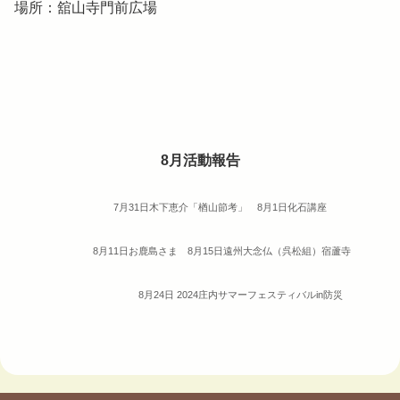
場所：舘山寺門前広場
8月活動報告
7月31日木下恵介「楢山節考」 8月1日化石講座
8月11日お鹿島さま 8月15日遠州大念仏（呉松組）宿蘆寺
8月24日 2024庄内サマーフェスティバルin防災