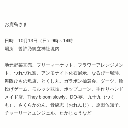
お鹿島さま
日時：10月13日（日）9時～14時
場所：曾許乃御立神社境内
地元野菜直売、フリーマーケット、フラワーアレンジメン
ト、つれづれ窯、アンモナイト化石展示、なるぴー珈琲、
舞阪ひもの魚店、とくし丸、ガラポン抽選会、ダーツ、輪
投げゲーム、モルック競技、ポップコーン、手作りハンド
メイド店、They bloom slowly、DO-夢、九十九（つく
も）、さくらかのん、音練志（おれんじ）、原田佐知子、
チャーリーとエンジェル、たかじゅうなど