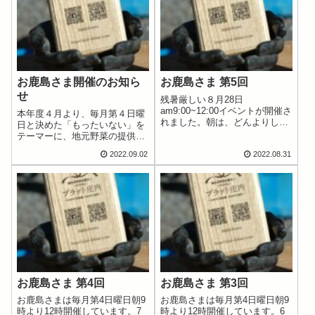
お鹿島さま開催のお知ら
お鹿島さま 第5回
せ
残暑厳しい８月28日
am9:00~12:00イベントが開催さ
本年度４月より、毎月第４日曜
れました。朝は、どんよりして
日と決めた「もったいない」を
いましたが、和太鼓の雄大な音
テーマーに、地元野菜の提供な
に弾かれ、太陽もギラギラと暑
どを中心とした市を開催中で
2022.09.02
2022.08.31
い日の中、出店の方々による明
す。9月25日（日）では曽許乃
るい声の中、多くの皆様に認知
御立神社（通称 鹿島さま）大
されてきました。来月は、庄内
祭での本祭り前9：00～12：00
学園の吹奏楽...
に馴染みの出店をはじめ、庄内
学園の生徒...
お鹿島さま 第4回
お鹿島さま 第3回
お鹿島さまは毎月第4日曜日朝9
お鹿島さまは毎月第4日曜日朝9
時より12時開催しています。7
時より12時開催しています。6