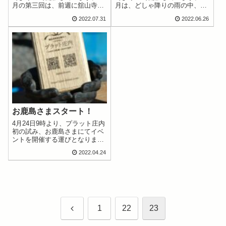
月の第三回は、前週に舘山寺町
月は、どしゃ降りの雨の中、庄
の夏祭りがあったため、第5日
内学園吹奏楽部の皆さんも演奏
2022.07.31
2022.06.26
曜日の7月31日に開催となりま
参加いただきました。庄内学園
した。夏らしい日差しの中、と
吹奏楽部の皆さんの演奏移動ス
くし丸、マックスバリュ東海の
ーパーとくし丸モルック
移動スーパーでは、アイスやお
菓子も販売...
お鹿島さまスタート！
4月24日9時より、プラット庄内
初の試み、お鹿島さまにてイベ
ントを開催する運びとなりまし
た。神社の宮司様による祝詞を
2022.04.24
終え、和太鼓の音ともに始まり
ました。雨の中、多くの方にご
来場頂き賑やかな開催となりま
した。毎月第４日曜日朝9時よ
り12時です...
前
1
22
23