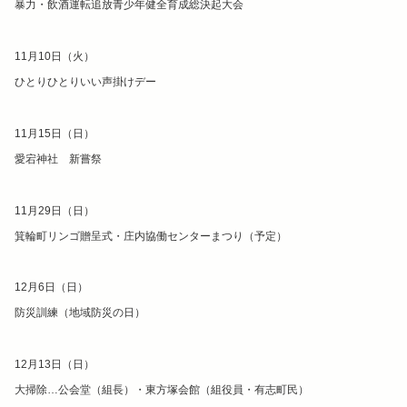
暴力・飲酒運転追放青少年健全育成総決起大会
11月10日（火）
ひとりひとりいい声掛けデー
11月15日（日）
愛宕神社 新嘗祭
11月29日（日）
箕輪町リンゴ贈呈式・庄内協働センターまつり（予定）
12月6日（日）
防災訓練（地域防災の日）
12月13日（日）
大掃除…公会堂（組長）・東方塚会館（組役員・有志町民）