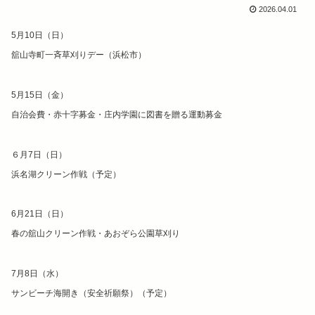
2026.04.01
5月10日（日）
舘山寺町
一斉草刈りデー（浜松市）
5月15日（金）
自治会費・赤十字募金・庄内学園に図書を贈る運動募金
６月7日（日）
浜名湖クリーン作戦（予定）
6月21日（日）
春の舘山クリーン作戦・あおぞら公園草刈り
7月8日（水）
サンビーチ海開き（安全祈願祭）（予定）