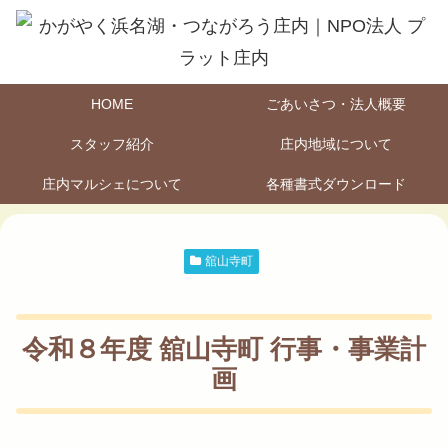
HOME
ごあいさつ・法人概要
スタッフ紹介
庄内地域について
庄内マルシェについて
各種書式ダウンロード
舘山寺町
令和８年度 舘山寺町 行事・事業計
画