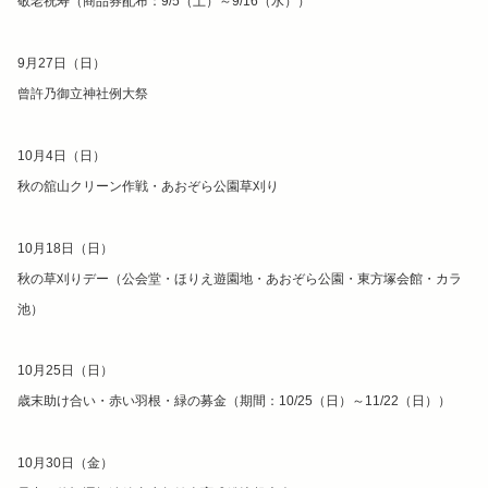
敬老祝寿（商品券配布：9/5（土）～9/16（水））
9月27日（日）
曾許乃御立神社例大祭
10月4日（日）
秋の舘山クリーン作戦・あおぞら公園草刈り
10月18日（日）
秋の草刈りデー（公会堂・ほりえ遊園地・あおぞら公園・東方塚会館・カラ
池）
10月25日（日）
歳末助け合い・赤い羽根・緑の募金（期間：10/25（日）～11/22（日））
10月30日（金）